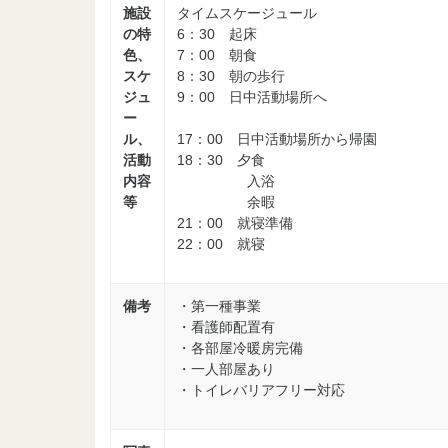
施設
タイムスケージュール
の特
6：30 起床
色、
7：00 朝食
スケ
8：30 朝の歩行
ジュ
9：00 日中活動場所へ
ー
ル、
17：00 日中活動場所から帰園
活動
18：30 夕食
内容
入浴
等
余暇
21：00 就寝準備
22：00 就寝
備考
・第一種事業
・看護師配置有
・各部屋冷暖房完備
・一人部屋あり
・トイレバリアフリー対応