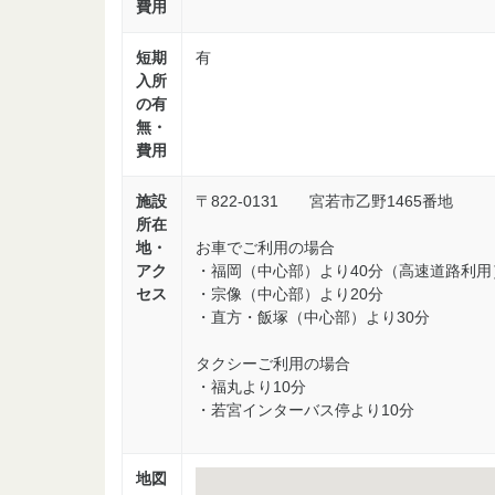
費用
短期
有
入所
の有
無・
費用
施設
〒822-0131 宮若市乙野1465番地
所在
地・
お車でご利用の場合
アク
・福岡（中心部）より40分（高速道路利用
セス
・宗像（中心部）より20分
・直方・飯塚（中心部）より30分
タクシーご利用の場合
・福丸より10分
・若宮インターバス停より10分
地図