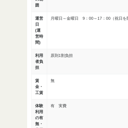
囲
運営
月曜日～金曜日 9：00～17：00（祝日
日
(運
営時
間)
利用
原則1割負担
者負
担
賃
無
金・
工賃
体験
有 実費
利用
の有
無・