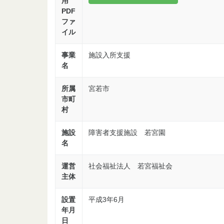
用
PDF
ファ
イル
事業
施設入所支援
名
所属
宮若市
市町
村
施設
障害者支援施設 若宮園
名
運営
社会福祉法人 若宮福祉会
主体
設置
平成3年6月
年月
日