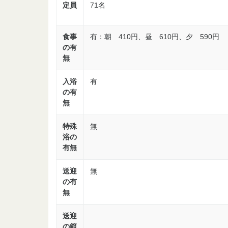
定員
71名
食事
有：朝 410円、昼 610円、夕 590円
の有
無
入浴
有
の有
無
特殊
無
浴の
有無
送迎
無
の有
無
送迎
の範